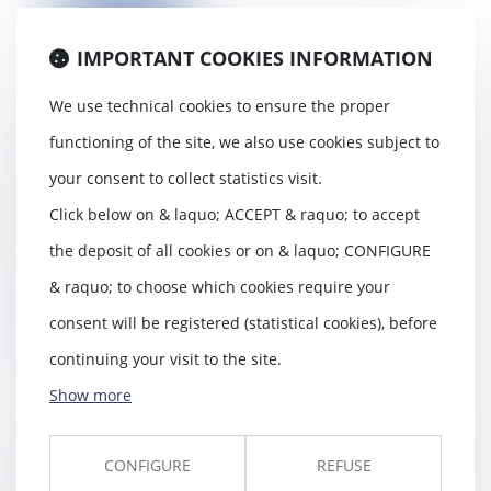
Read more
IMPORTANT COOKIES INFORMATION
We use technical cookies to ensure the proper
functioning of the site, we also use cookies subject to
Le contrat d'assurance
complémentaire santé
your consent to collect statistics visit.
26/09/2018
Click below on & laquo; ACCEPT & raquo; to accept
Pour compléter les prestations
the deposit of all cookies or on & laquo; CONFIGURE
des régimes obligatoires
d’assurance maladie,...
& raquo; to choose which cookies require your
Read more
consent will be registered (statistical cookies), before
continuing your visit to the site.
Show more
Indemnisation des arrêts maladie
CONFIGURE
REFUSE
: les 11 commandements de la