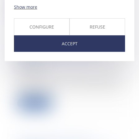
Show more
Read more
CONFIGURE
REFUSE
ACCEPT
Rupture, divorce... Quel impact
sur vos assurances et votre
retraite ?
26/07/2018
Un divorce ou une rupture a des
répercussions sur les prestations
sociales du...
Read more