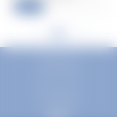
Read more
<<
<
...
322
323
324
325
326
327
328
...
>
>>
EUROPA AVOCATS
1 Place Firmin Gautier
38000 GRENOBLE
SELARL inter-barreaux
1 rue général Ferrié
73000 CHAMBÉRY