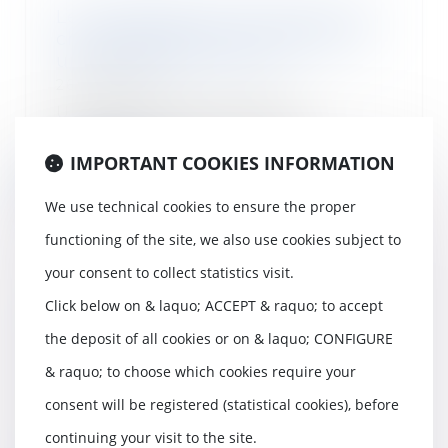
Le management autoritaire d’un
chef cuisinier peut-il constituer
un harcèlement moral ?
26/07/2018
Un chef cuisinier dont le
comportement autoritaire
excède les limites du pouv...
IMPORTANT COOKIES INFORMATION
Read more
We use technical cookies to ensure the proper
functioning of the site, we also use cookies subject to
your consent to collect statistics visit.
Click below on & laquo; ACCEPT & raquo; to accept
Conséquence de la nullité d’un
bail contraire à l’interdiction du
the deposit of all cookies or on & laquo; CONFIGURE
changement d’usage
& raquo; to choose which cookies require your
26/07/2018
consent will be registered (statistical cookies), before
Dans un arrêt du 14 juin 2018, la
Cour de cassation affirme que
continuing your visit to the site.
lorsque les r...