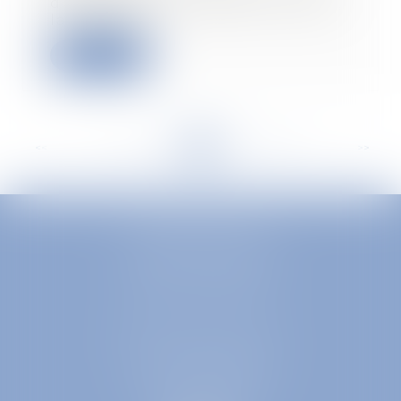
d’entreprise du bâtiment locaux,
la députée...
Read more
<<
<
...
321
322
323
324
325
326
327
...
>
>>
EUROPA AVOCATS
1 Place Firmin Gautier
38000 GRENOBLE
SELARL inter-barreaux
1 rue général Ferrié
73000 CHAMBÉRY