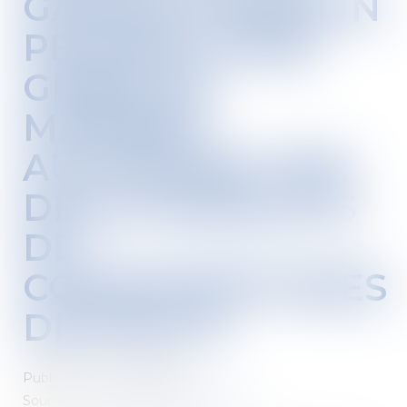
GARAGE COMMUN
PEUVENT ÊTRE
GÉRÉS DE
MANIÈRE
AUTONOME, PAR
DEUX SYNDICATS
DE
COPROPRIÉTAIRES
DISTINCTS
Published on :
01/08/2018
Source :
interetsprives.grouperf.com