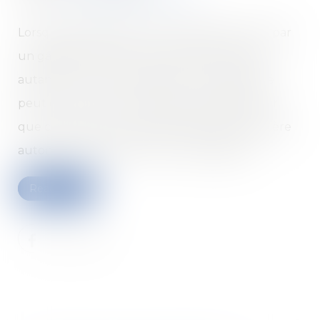
Lorsque des bâtiments sont reliés entre eux par
un garage commun, ils ne perdent pas pour
autant leur caractère distinct. La copropriété
peut donc créer un syndicat secondaire pour
que ces constructions soient gérées de manière
autonome, confirme la Cour de cassation...
Read more