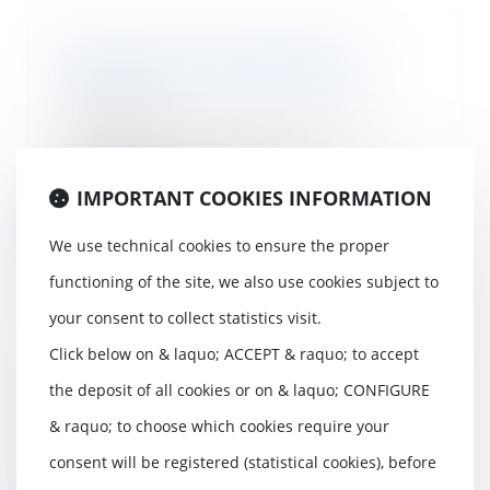
Qu'est-ce qu'une garantie
décennale ? À quoi sert-elle ?
01/08/2018
L’assurance décennale, aussi
appelée assurance de
responsabilité civile décen...
IMPORTANT COOKIES INFORMATION
Read more
We use technical cookies to ensure the proper
functioning of the site, we also use cookies subject to
your consent to collect statistics visit.
Click below on & laquo; ACCEPT & raquo; to accept
Heures supplémentaires : puis-je
les régler sous forme de prime ?
the deposit of all cookies or on & laquo; CONFIGURE
31/07/2018
& raquo; to choose which cookies require your
Les heures supplémentaires
accomplies par un salarié doivent
consent will be registered (statistical cookies), before
nécessairement l...