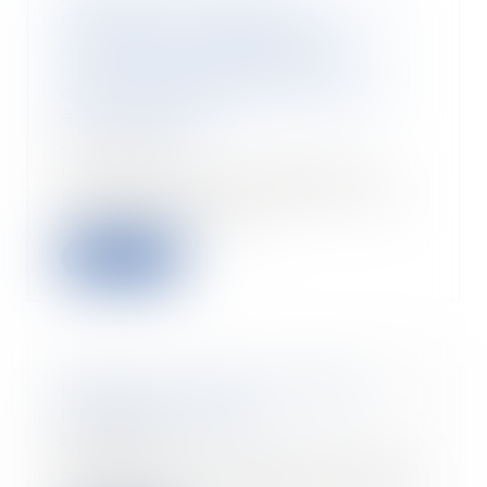
Commission européenne et les
autorités nationales de la
consommation dénoncent
certaines pratiques qui doivent
être corrigées
26/07/2018
La Commission européenne a
publié ce lundi un communiqué
de presse faisant ét...
Read more
Menaces sur la TVA : la FFB
monte au créneau
26/07/2018
Alertée par les artisans et chefs