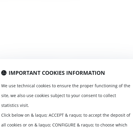
pour non-déclaration du changement d’usage
IMPORTANT COOKIES INFORMATION
’est pas due lorsque la location ne constitue
We use technical cookies to ensure the proper functioning of the
site, we also use cookies subject to your consent to collect
 du Code de la construction et de l'habitation,
statistics visit.
Click below on & laquo; ACCEPT & raquo; to accept the deposit of
all cookies or on & laquo; CONFIGURE & raquo; to choose which