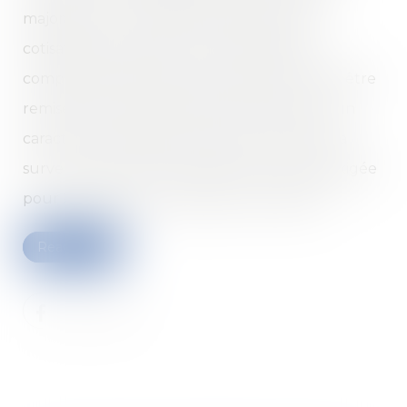
majoration?: si le retard de paiement des
cotisations excède 30 jours, la majoration
complémentaire (loyer de l’argent) ne peut être
remise qu'en cas d'événement présentant un
caractère irrésistible et extérieur alors que la
survenance d’un tel événement n’est pas exigée
pour la remise de la majoration principale...
Read more