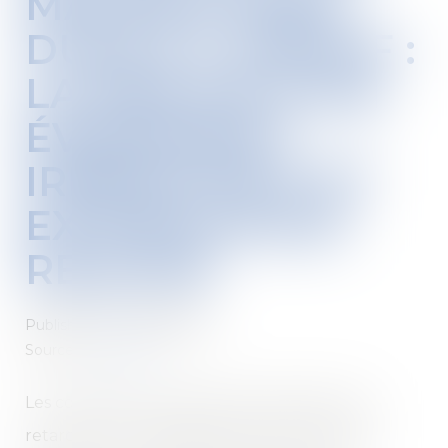
MAJORATIONS
DUES À L’URSSAF :
LA PREUVE D’UN
ÉVÉNEMENT
IRRÉSISTIBLE ET
EXTÉRIEUR EST
REQUISE
Published on :
05/08/2020
Source :
www.efl.fr
Les conditions de remise des majorations de
retard par l’Urssaf diffèrent selon le type de