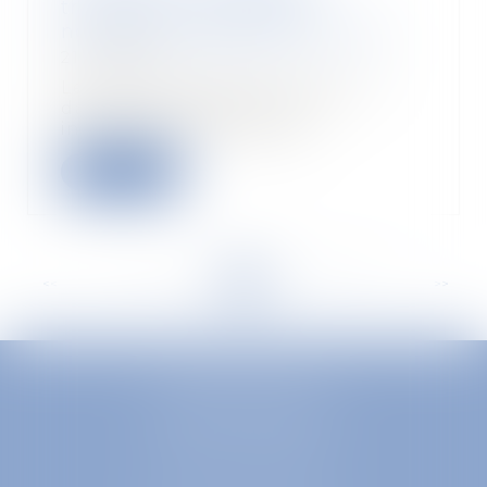
travailleurs handicapés :
nouvelles modalités pour 2021
21/08/2020
Le site de la DSN actualise, en
date du 23/06/2020, ses
informations concerna...
Read more
<<
<
...
30
31
32
33
34
35
36
...
>
>>
EUROPA AVOCATS
1 Place Firmin Gautier
38000 GRENOBLE