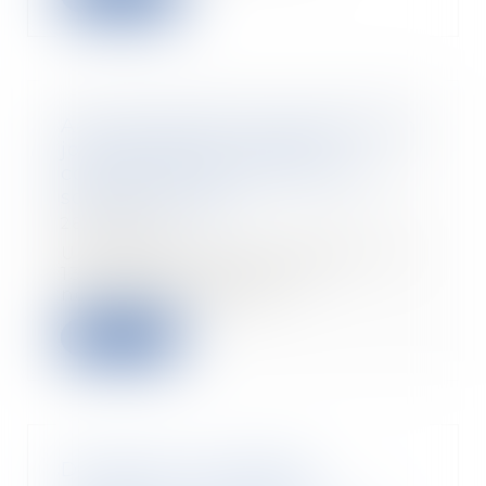
Activité partielle et monétisation
jours de repos : l’URSSAF
confirme le régime social des
sommes versée
26/08/2020
Une publication de l’URSSAF, du
13/07/2020, confirme les
nouvelles dispositio...
Read more
Déclaration en DSN des