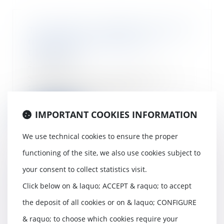
TPE et PME : l’URSSAF avance 13
milliards d’euros pour la
trésorerie
24/09/2020
Surprise pour le 1,5 million de
travailleurs non salariés,
dirigeants de TPE...
IMPORTANT COOKIES INFORMATION
Read more
We use technical cookies to ensure the proper
functioning of the site, we also use cookies subject to
your consent to collect statistics visit.
Nouveau dispositif d’exonération
Click below on & laquo; ACCEPT & raquo; to accept
des cotisations sociales : 2
nouveaux exemples chiffrés
the deposit of all cookies or on & laquo; CONFIGURE
proposés par l’URSSAF
& raquo; to choose which cookies require your
16/09/2020