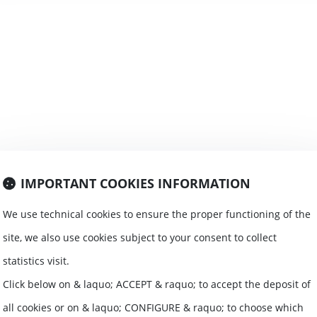
IMPORTANT COOKIES INFORMATION
ues pour bénéficier du report de paiement de
We use technical cookies to ensure the proper functioning of the
site, we also use cookies subject to your consent to collect
res mesures prises par le Gouvernement dans
statistics visit.
Click below on & laquo; ACCEPT & raquo; to accept the deposit of
all cookies or on & laquo; CONFIGURE & raquo; to choose which