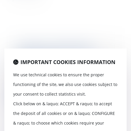
Travailleurs indépendants :
modifications du code de la
sécurité sociale
IMPORTANT COOKIES INFORMATION
11/06/2020
We use technical cookies to ensure the proper
Regroupement et mise en
cohérence des dispositions du
functioning of the site, we also use cookies subject to
code de la sécurité soc...
your consent to collect statistics visit.
Read more
Click below on & laquo; ACCEPT & raquo; to accept
the deposit of all cookies or on & laquo; CONFIGURE
& raquo; to choose which cookies require your