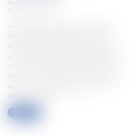
Published on :
18/06/2020
Source :
www.efl.fr
Les TPE-PME avec salariés et les travailleurs
indépendants sans salarié ayant investi ou
souhaitant investir dans des équipements de
protection destinés à prévenir la transmission du
Covid-19 au travail peuvent bénéficier de la
subvention « Prévention COVID » mise en place
par la branche risques professionnels de
l’assurance maladie...
Read more