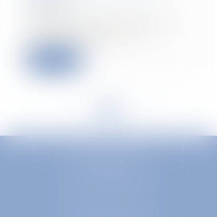
14/05/2020
L’indemnité d’activité partielle
est, sauf cas particuliers,
exonérée de coti...
Read more
<<
<
...
32
33
34
35
36
37
38
...
>
>>
EUROPA AVOCATS
1 Place Firmin Gautier
38000 GRENOBLE
SELARL inter-barreaux