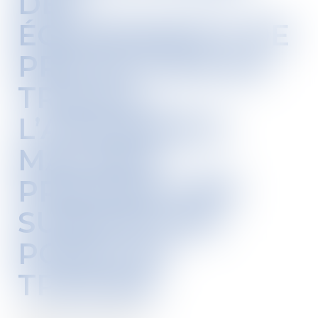
DES
ÉQUIPEMENTS DE
PROTECTION AU
TRAVAIL :
L’ASSURANCE
MALADIE
PROPOSE UNE
SUBVENTION
POUR LES
TPE/PME