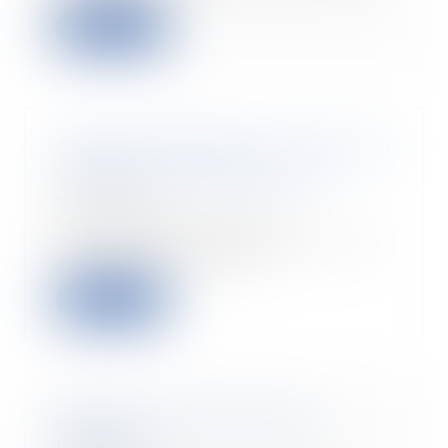
Read more
Création d'entreprise : le choix du
régime de sécurité sociale
21/05/2020
Les dirigeants et chefs
d’entreprises qui démarrent une
activité ont le choix...
Read more
Régime social de l'activité
partielle