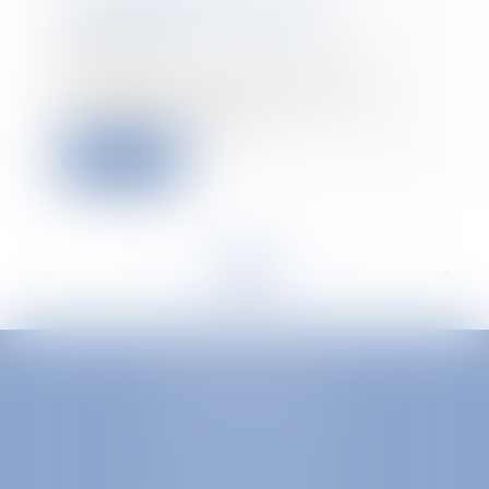
réglementation «tertiaire»
13/05/2020
La nouvelle réglementation
destinée à assurer la réduction
des consommations...
Read more
<<
<
...
25
26
27
28
29
30
31
...
>
>>
EUROPA AVOCATS
1 Place Firmin Gautier
38000 GRENOBLE