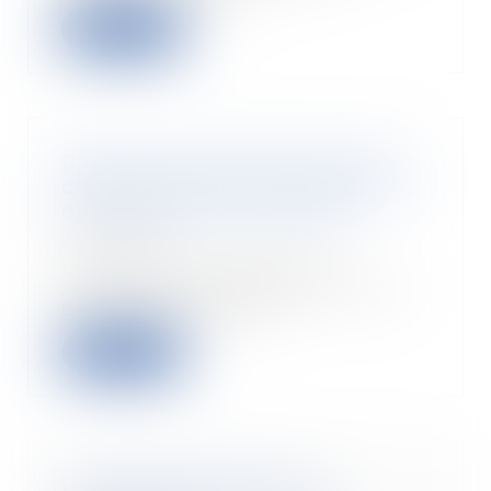
Read more
Reprise des délais d'instruction
d'urbanisme, d'aménagement et
de construction au 24 mai
21/05/2020
Le ministre du Logement,
Julien Denormandie, a publié, le
8 mai au Journal of...
Read more
Un arrêté publié pour la