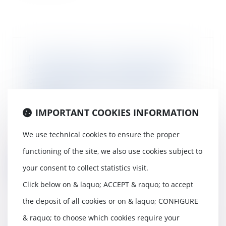
Possibilité pour l’administration
de subordonner la délivrance
d'un permis de construire à la
création d'une servitude de
passage
IMPORTANT COOKIES INFORMATION
17/06/2020
L'administration peut
We use technical cookies to ensure the proper
subordonner la délivrance d'un
permis de construire à l...
functioning of the site, we also use cookies subject to
your consent to collect statistics visit.
Read more
Click below on & laquo; ACCEPT & raquo; to accept
the deposit of all cookies or on & laquo; CONFIGURE
& raquo; to choose which cookies require your