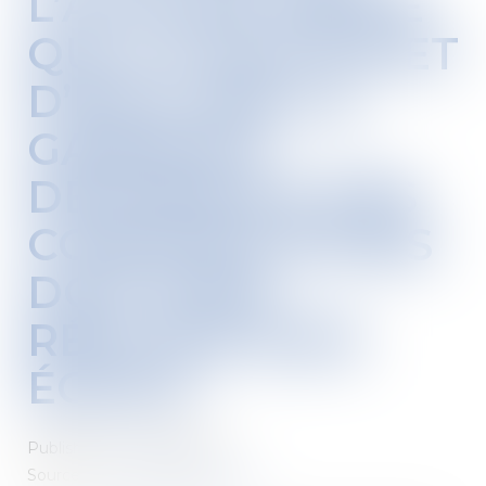
L’ACTE DE VENTE
QUI A POUR EFFET
D’EXCLURE LA
GARANTIE
DÉCENNALE DES
CONSTRUCTEURS
DOIT ÊTRE
RÉPUTÉE NON
ÉCRITE
Published on :
27/05/2020
Source :
actu.dalloz-etudiant.fr