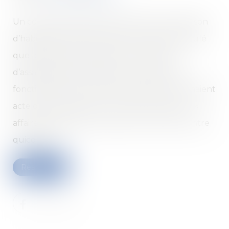
Un couple de particuliers avait vendu sa maison
d’habitation. Dans l’acte de vente, il était stipulé
que le bien était raccordé à un système
d’assainissement individuel en bon état de
fonctionnement et que les acquéreurs prenaient
acte de cette situation, voulant en faire leur «
affaire personnelle », sans aucun recours contre
quiconque...
Read more