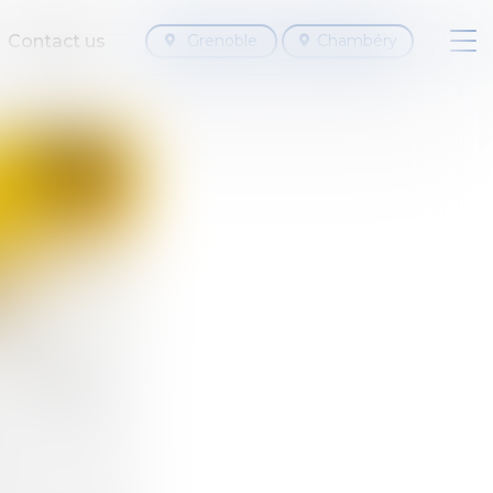
Contact us
Grenoble
Chambéry
Ouv
le
me