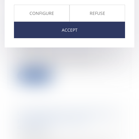
CONFIGURE
REFUSE
Procédure de surendettement :
incompatibilité avec la
ACCEPT
déchéance du terme du prêt
04/10/2023
Lors d’une procédure de
surendettement durant laquelle
une ordonnance a rendu...
Read more
Un affichage clair et distinct du
prix des livres neufs ou
d'occasion
05/07/2023