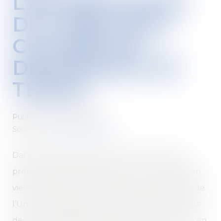
L’APPRÉCIATION
DE L’ABUS DES
CLAUSES DE
DÉCHÉANCE DE
TERME
Published on :
19/04/2023
Source :
actu.dalloz-etudiant.fr
Dans deux arrêts rendus le 22 mars 2023, la
première chambre civile de la Cour de cassation
vient rappeler la position de la Cour de justice de
l’Union européenne sur l’appréciation de l’abus
des clauses de déchéance du terme sans mise en