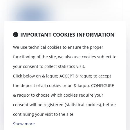
phishing… Les...
Read more
IMPORTANT COOKIES INFORMATION
We use technical cookies to ensure the proper
Obligation d’information et de
functioning of the site, we also use cookies subject to
conseil : le vendeur doit prendre
en compte les caractéristiques
your consent to collect statistics visit.
des matériaux vendus et les
Click below on & laquo; ACCEPT & raquo; to accept
conditions de transport
17/07/2024
the deposit of all cookies or on & laquo; CONFIGURE
Dans le cadre d’un contrat de
& raquo; to choose which cookies require your
vente, le vendeur professionnel
est investi d’u...
consent will be registered (statistical cookies), before
continuing your visit to the site.
Read more
Show more