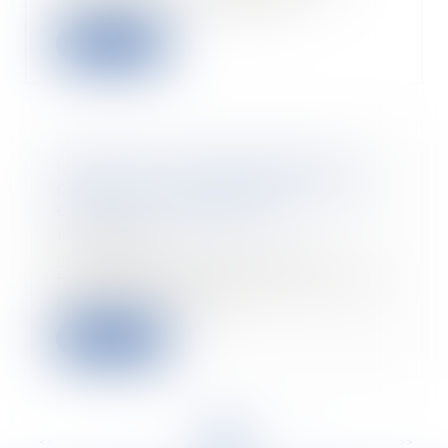
enquêtes sur le systèm...
Read more
L'Europe va t'elle assouplir sa
position sur l'acquisition d’une
entreprise défaillante ?
19/06/2020
La dégradation de la santé
financière de nombreux secteurs
pourrait conduire...
Read more
<<
<
...
18
19
20
21
22
23
24
...
>
>>