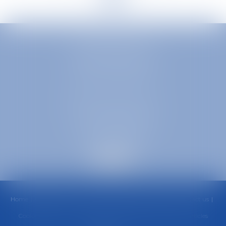
EUROPA AVOCATS
1 Place Firmin Gautier
38000 GRENOBLE
SELARL inter-barreaux
1 rue général Ferrié
73000 CHAMBÉRY
Home
Office
Team
Areas of Practice
Fees
News
Contact us
Cookies policy
Privacy Policy
Legal Notice
Sitemap
Articles