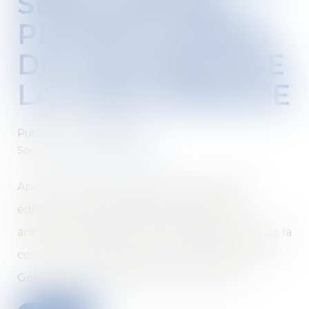
SEPM DÉPOSE
PLAINTE AUPRÈS
DE L'AUTORITÉ DE
LA CONCURRENCE
Published on :
24/09/2020
Source :
www.offremedia.com
Après la presse généraliste, le syndicat des
éditeurs de la presse magazine (SEPM) a
annoncé lundi avoir à son tour saisi l'Autorité de la
concurrence, dans le cadre du bras de fer avec
Google sur l'application du «droit voisin»...