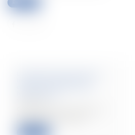
Read more
L'Autorité de la concurrence
interdit une opération de
concentration entre deux
hypermarchés
11/09/2020
Cette opération concernait un
hypermarché Casino de la
périphérie de Troyes (...
Read more