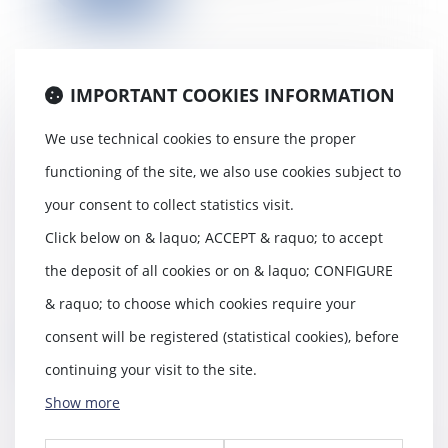
IMPORTANT COOKIES INFORMATION
La CJUE adopte une position
opposée à celle de la
We use technical cookies to ensure the proper
jurisprudence française en
functioning of the site, we also use cookies subject to
matière de droit à la modification
des prix par l'agent commercial
your consent to collect statistics visit.
03/09/2020
Click below on & laquo; ACCEPT & raquo; to accept
Pour la CJUE, un agent
the deposit of all cookies or on & laquo; CONFIGURE
commercial ne doit pas
nécessairement disposer du
& raquo; to choose which cookies require your
pouv...
consent will be registered (statistical cookies), before
Read more
continuing your visit to the site.
Show more