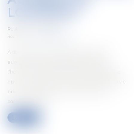
LOGEMENT
Published on :
16/07/2019
Source :
www.actualitesdudroit.fr
À titre liminaire, l’article 8 de la Convention
européenne de sauvegarde des droits de
l’homme et des libertés fondamentales dispose
que « Toute personne a droit au respect de sa vie
privée et familiale, de son domicile et de sa
correspondance. »...
Read more