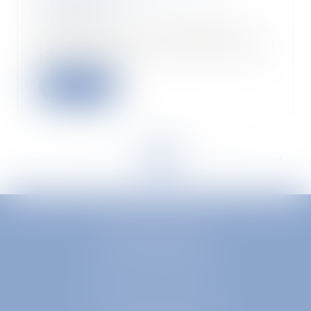
17/09/2019
Anicet a rejoint la métropole
pour poursuivre ses études après
le bac. Alors...
Read more
<<
<
...
8
9
10
11
12
13
14
>
>>
EUROPA AVOCATS
1 Place Firmin Gautier
38000 GRENOBLE
SELARL inter-barreaux