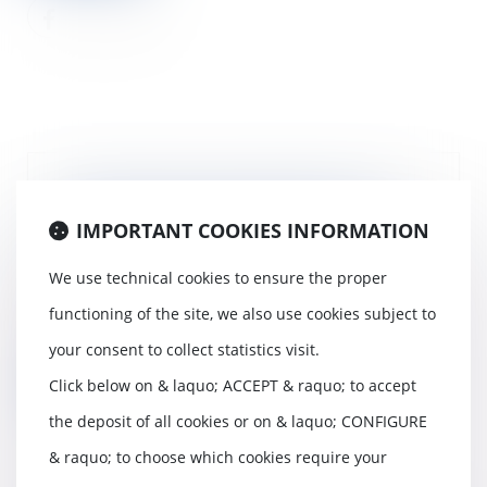
Transmission d'une QPC sur le
lissage du déplafonnement du
IMPORTANT COOKIES INFORMATION
loyer créé par la loi Pinel
07/04/2020
We use technical cookies to ensure the proper
La Cour de cassation juge
functioning of the site, we also use cookies subject to
sérieuse la question de la
constitutionnalité du mé...
your consent to collect statistics visit.
Click below on & laquo; ACCEPT & raquo; to accept
Read more
the deposit of all cookies or on & laquo; CONFIGURE
& raquo; to choose which cookies require your