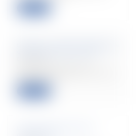
Read more
Location : qui paie les réparations
des fenêtres et des volets ?
07/01/2020
Les frais d’entretien et de
réparation des fenêtres, volets et
portes d’une l...
Read more
La caution peut-elle venir
d'Outre-mer?