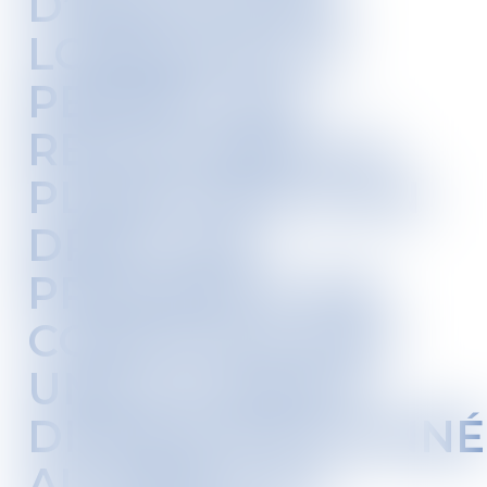
D’EXPULSION
LORSQU'ELLE
PERMET DE
RECOUVRER LA
PLÉNITUDE D’UN
DROIT DE
PROPRIÉTÉ, NE
CONSTITUE PAS
UNE ATTEINTE
DISPROPORTIONNÉ
AU DROIT AU