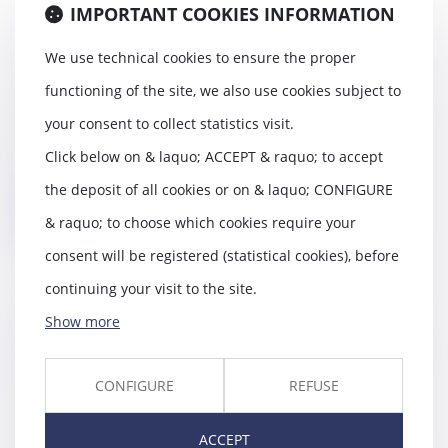
IMPORTANT COOKIES INFORMATION
Immobilier : les promoteurs dans
We use technical cookies to ensure the proper
l'expectative de la loi Elan et des
municipales
functioning of the site, we also use cookies subject to
12/09/2018
your consent to collect statistics visit.
A quelques jours de la réunion
de la commission mixte paritaire,
Click below on & laquo; ACCEPT & raquo; to accept
la Fédératio...
the deposit of all cookies or on & laquo; CONFIGURE
Read more
& raquo; to choose which cookies require your
consent will be registered (statistical cookies), before
continuing your visit to the site.
Show more
Assurance maladie : propositions
pour la maîtrise des dépenses de
santé.
CONFIGURE
REFUSE
12/09/2018
Le 13e rapport annuel de
ACCEPT
l’assurance maladie, consacré à