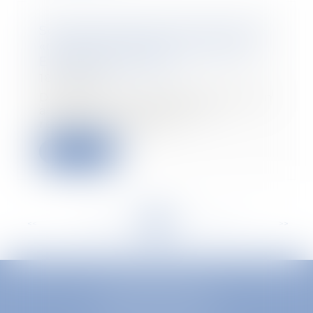
Sécurité sociale: qu'est ce que le
«cinquième risque» évoqué par
Emmanuel Macron?
18/04/2018
Dimanche soir, Emmanuel Macron
a évoqué la possibilité de
repenser la prise e...
Read more
<<
<
...
336
337
338
339
340
341
342
...
>
>>
EUROPA AVOCATS
1 Place Firmin Gautier