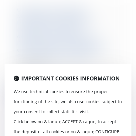
Gyropode, Hoverboard,
Monowheel, Hoverskate,
trottinette électrique… les
nouveaux moyens de
déplacements urbains et
l’assurance de responsabilité
civile obligatoire | Fédération
Française de l'Assurance
24/04/2018
L’assurance des nouveaux engins
IMPORTANT COOKIES INFORMATION
de déplacement est-elle
obligatoire ? Les en...
We use technical cookies to ensure the proper
Read more
functioning of the site, we also use cookies subject to
your consent to collect statistics visit.
Click below on & laquo; ACCEPT & raquo; to accept
the deposit of all cookies or on & laquo; CONFIGURE
Départ du salarié en cours de