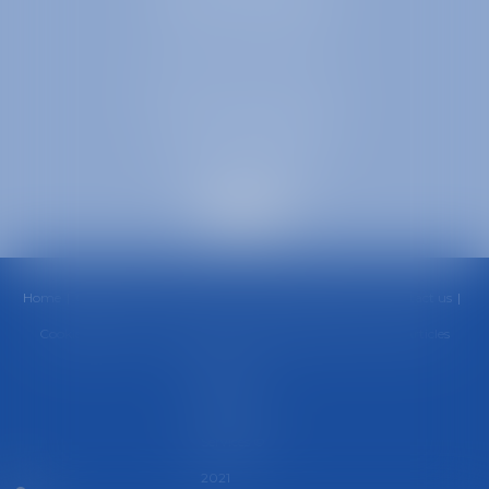
38000 GRENOBLE
SELARL inter-barreaux
1 rue général Ferrié
73000 CHAMBÉRY
Home
Office
Team
Areas of Practice
Fees
News
Contact us
Cookies policy
Privacy Policy
Legal Notice
Sitemap
Articles
Septeo
Digital &
Services ©
2021