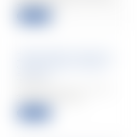
et abus de pos...
Read more
Horaires flexibles : jusqu'où les
entreprises peuvent-elles aller ?,
Contrat de travail - Les Echos
Executives
18/04/2018
Pour permettre à leurs salariés
de mieux concilier vie
professionnelle et vie...
Read more