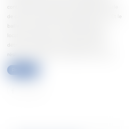
contractants, imprévisible et irrésistible (on parle
de cas fortuit), le bail est résilié de plein droit. Et le
bailleur n’est pas tenu de dédommager le
locataire. Mais si le local n’est pas totalement
détruit, le locataire peut demander soit la
résiliation du bail, soit une diminution du loyer...
Read more