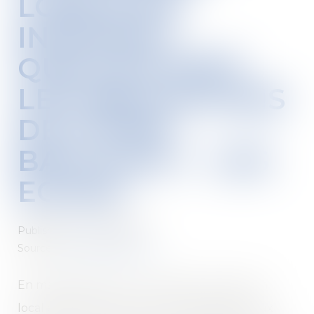
LORS D’UN
INCENDIE :
QUELLES SONT
LES OBLIGATIONS
DE VOTRE
BAILLEUR ? - LES
ECHOS
Published on :
24/04/2018
Source :
business.lesechos.fr
En matière de baux commerciaux, lorsqu’un
local est détruit par une cause étrangère aux