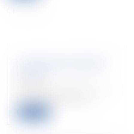
L'entreprise peut-elle exploiter
les créations de ses salariés ? -
Les Echos
28/08/2018
Contrairement aux idées reçues,
l'employeur n'est pas
automatiquement proprié...
Read more