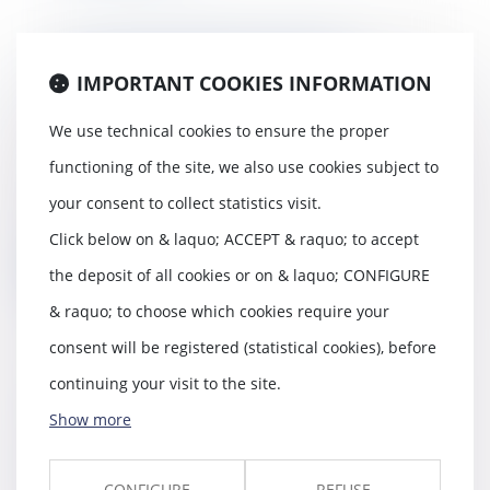
La responsabilité civile du
particulier et son assurance |
IMPORTANT COOKIES INFORMATION
Fédération Française de
l'Assurance
We use technical cookies to ensure the proper
27/08/2018
functioning of the site, we also use cookies subject to
Toute personne peut causer
your consent to collect statistics visit.
involontairement un dommage à
autrui. La responsab...
Click below on & laquo; ACCEPT & raquo; to accept
Read more
the deposit of all cookies or on & laquo; CONFIGURE
& raquo; to choose which cookies require your
consent will be registered (statistical cookies), before
continuing your visit to the site.
Le producteur n’est pas
Show more
responsable s’il est seulement
possible que son produit soit
cause d'un dommage - Éditions
CONFIGURE
REFUSE