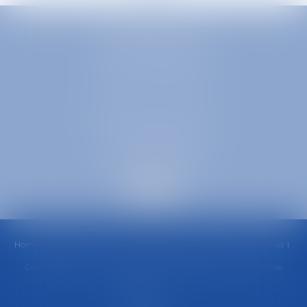
EUROPA AVOCATS
1 Place Firmin Gautier
38000 GRENOBLE
SELARL inter-barreaux
1 rue général Ferrié
73000 CHAMBÉRY
Home
Office
Team
Areas of Practice
Fees
News
Contact us
Cookies policy
Privacy Policy
Legal Notice
Sitemap
Articles
Septeo