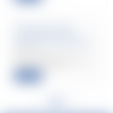
Le montant minimal de
l'indemnité de rupture
conventionnelle n'est pas le
même pour tous les employeurs
22/08/2018
Pour les employeurs qui
n’entrent pas dans le champ de
l’ANI du 11 janvier 20...
Read more
<<
<
...
318
319
320
321
322
323
324
...
>
>>