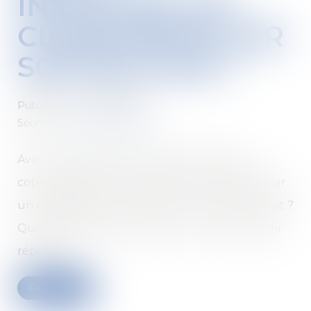
INSTALLER UN
CLIMATISEUR SUR
SON BALCON ?
Published on :
24/08/2018
Source :
immobilier.lefigaro.fr
Avec l’arrivée des fortes chaleurs, certains
copropriétaires pourraient être tentés d’installer
un climatiseur sur leur balcon. En ont-ils le droit ?
Quelles démarches faut-il suivre ? Éléments de
réponse...
Read more