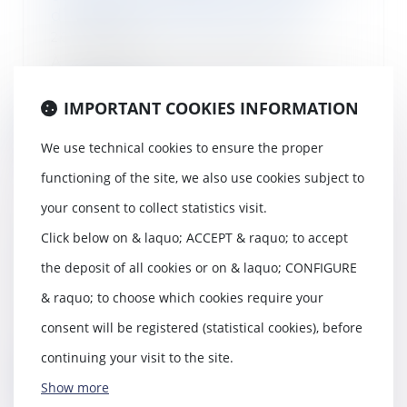
d’une offre d’indemnisation
20/06/2018
À la suite d’un accident de la
circulation le 4 juin 2007 et
d’une expertise,...
IMPORTANT COOKIES INFORMATION
Read more
We use technical cookies to ensure the proper
functioning of the site, we also use cookies subject to
your consent to collect statistics visit.
Click below on & laquo; ACCEPT & raquo; to accept
Le dispositif "carrière longue' en
sursis
the deposit of all cookies or on & laquo; CONFIGURE
20/06/2018
& raquo; to choose which cookies require your
Le dispositif de retraite anticipée
consent will be registered (statistical cookies), before
pour carrière longue (RACL) sera-
t-il rem...
continuing your visit to the site.
Read more
Show more