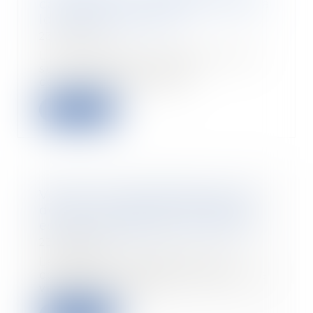
copropriétés et dispositions de la
loi Climat résilience
23/03/2023
L'ANIL publie un guide pratique
sur la surélévation des
copropriétés à destin...
Read more
Vente de marchandises au sein
de l’UE : le tribunal compétent
est celui désigné par le contrat
23/03/2023
Le tribunal compétent pour
connaître d’un litige opposant le
vendeur et l’ach...