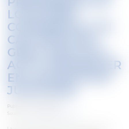
PRÉFÉRENCE DU
LOCATAIRE
COMMERCIAL EN
CAS VENTE DE
GRÉ À GRÉ D’UN
ACTIF IMMOBILIER
EN LIQUIDATION
JUDICIAIRE
Published on :
29/03/2023
Source :
www.editions-legislatives.fr
La vente de gré à gré d’un actif immobilier en