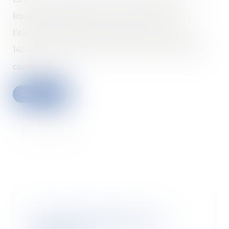
liquidation judiciaire ne donne pas lieu à
l’exercice du droit de préférence de l’article L.
145-46-1 du code de commerce par le locataire
commercial...
Read more
Construction de piscines
individuelles dans les zones