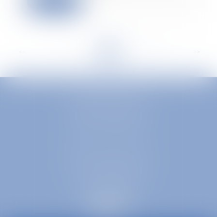
Read more
<<
<
...
74
75
76
77
78
79
80
...
>
>>
EUROPA AVOCATS
1 Place Firmin Gautier
38000 GRENOBLE
SELARL inter-barreaux
1 rue général Ferrié
73000 CHAMBÉRY