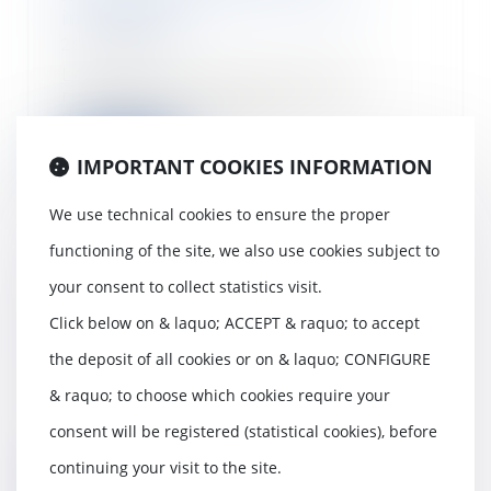
inondables
29/03/2023
Les plans de prévention des
risques naturels prévisibles
d’inondation (PPRi)...
Read more
IMPORTANT COOKIES INFORMATION
We use technical cookies to ensure the proper
functioning of the site, we also use cookies subject to
your consent to collect statistics visit.
L’expert désigné par l'assureur
peut engager sa responsabilité
Click below on & laquo; ACCEPT & raquo; to accept
envers le maître de l’ouvrage
the deposit of all cookies or on & laquo; CONFIGURE
28/03/2023
& raquo; to choose which cookies require your
La responsabilité de l’expert de
l'assureur peut être engagée s’il
consent will be registered (statistical cookies), before
a commis u...
continuing your visit to the site.
Read more