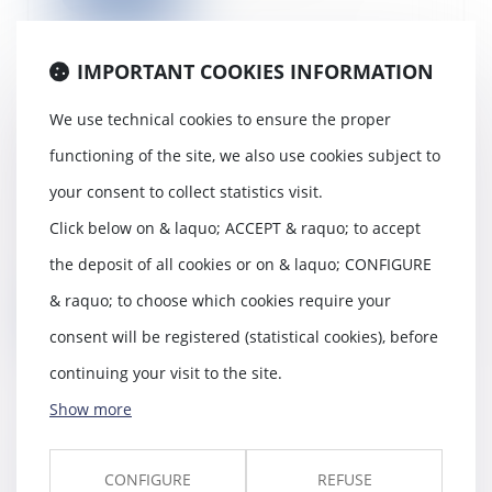
IMPORTANT COOKIES INFORMATION
We use technical cookies to ensure the proper
Le gouvernement veut faire
payer les indemnités journalières
functioning of the site, we also use cookies subject to
d’arrêt-maladie aux patrons
your consent to collect statistics visit.
21/08/2018
Click below on & laquo; ACCEPT & raquo; to accept
Le gouvernement veut tellement
être « disruptif » qu’il donne
the deposit of all cookies or on & laquo; CONFIGURE
l’impression de...
& raquo; to choose which cookies require your
Read more
consent will be registered (statistical cookies), before
continuing your visit to the site.
Show more
Dénigrement : une société ne
peut être condamnée au vu des
CONFIGURE
REFUSE