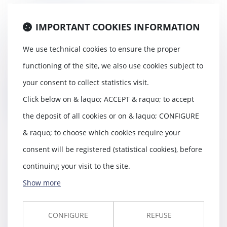
Clôture du terrain et déclaration
IMPORTANT COOKIES INFORMATION
préalable
05/11/2019
We use technical cookies to ensure the proper
La Cour de cassation a
functioning of the site, we also use cookies subject to
récemment contraint un
particulier à retirer la clôtur...
your consent to collect statistics visit.
Click below on & laquo; ACCEPT & raquo; to accept
Read more
the deposit of all cookies or on & laquo; CONFIGURE
& raquo; to choose which cookies require your
consent will be registered (statistical cookies), before
Assurance emprunteur :
continuing your visit to the site.
comment fonctionne la garantie
Show more
perte d’emploi ?
05/11/2019
Parce que personne n’est à l’abri
CONFIGURE
REFUSE
un jour de se retrouver au