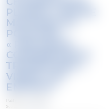
CHOISIR PORTE
PLAINTE CONTRE
MCDONALD’S
POUR DES
« PRATIQUES
COMMERCIALES
TROMPEUSES »
VISANT LES
ENFANTS
Published on :
20/10/2021
Source :
www.lemonde.fr