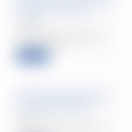
entreprise est désormais soumis
au contrôle immédiat de
l'URSSAF
21/10/2021
Plan d'épargne d'entreprise
(PEE), accords d'intéressement
ou de participatio...
Read more
Ai-je le droit de sanctionner un
salarié qui refuse de se rendre à
son entretien d’évaluation
annuel ? | Éditions Tissot
20/10/2021
L’entretien annuel d’évaluation