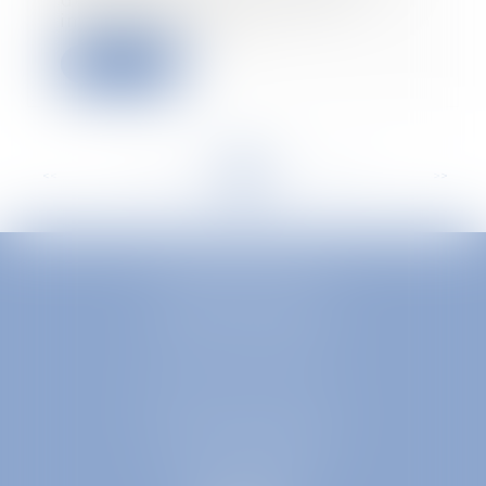
des salariés est un moment
important pour le...
Read more
<<
<
...
148
149
150
151
152
153
154
...
>
>>
EUROPA AVOCATS
1 Place Firmin Gautier
38000 GRENOBLE
SELARL inter-barreaux
1 rue général Ferrié
73000 CHAMBÉRY