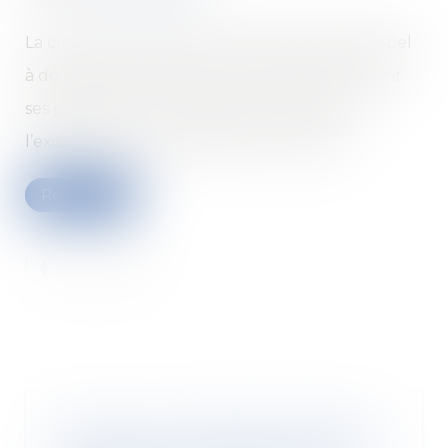
La chaîne de restauration rapide aurait fait appel
à de jeunes influenceurs pour mettre en avant
ses produits sur Youtube, sans mentionner
l’existence d’un partenariat commercial.
Read more
Annoncer son départ par SMS à