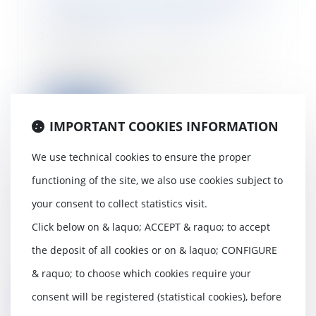
son patron, est-ce une démission
ou un abandon de poste ?
26/10/2021
Mon salarié m’a indiqué par SMS
qu'il ne reviendrait plus
travailler, est-ce...
Read more
IMPORTANT COOKIES INFORMATION
We use technical cookies to ensure the proper
functioning of the site, we also use cookies subject to
Qu'advient-il d'une assurance-vie
your consent to collect statistics visit.
en cas de divorce ?
Click below on & laquo; ACCEPT & raquo; to accept
26/10/2021
Votre régime matrimonial peut
the deposit of all cookies or on & laquo; CONFIGURE
donner à votre conjoint des
& raquo; to choose which cookies require your
droits sur vos plac...
consent will be registered (statistical cookies), before
Read more