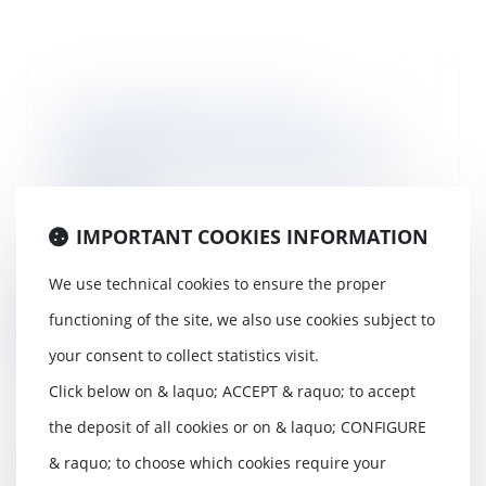
Le licenciement fondé
partiellement sur un abus non
avéré de la liberté d’expression
est nul
21/09/2022
IMPORTANT COOKIES INFORMATION
L’employeur doit être vigilant
avant de licencier un salarié au
motif qu’il a...
We use technical cookies to ensure the proper
functioning of the site, we also use cookies subject to
Read more
your consent to collect statistics visit.
Click below on & laquo; ACCEPT & raquo; to accept
the deposit of all cookies or on & laquo; CONFIGURE
Un phénomène extérieur au bien
& raquo; to choose which cookies require your
vendu peut constituer un vice