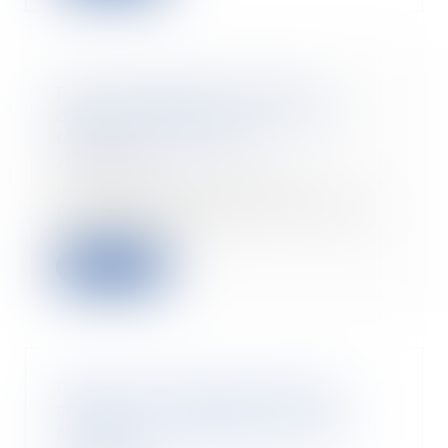
Pour protéger les lanceurs
d'alerte, mettez à jour votre
règlement intérieur !
20/09/2022
La loi visant à améliorer la
protection des lanceurs d'alerte
a élargit la no...
Read more
Remboursement de frais de
transport : l’éloignement de la
résidence habituelle est sans