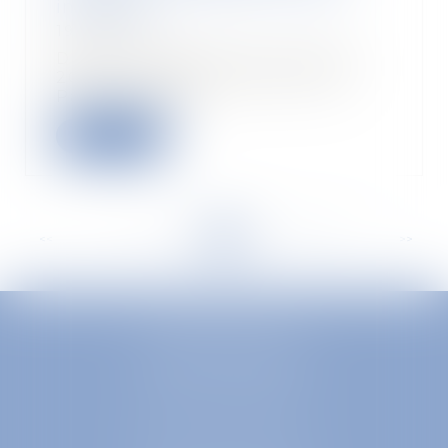
incidence
19/09/2022
Dans un jugement du 5 juillet
2022, le tribunal judiciaire de
Paris juge que...
Read more
<<
<
...
99
100
101
102
103
104
105
...
>
>>
EUROPA AVOCATS
1 Place Firmin Gautier
38000 GRENOBLE
SELARL inter-barreaux