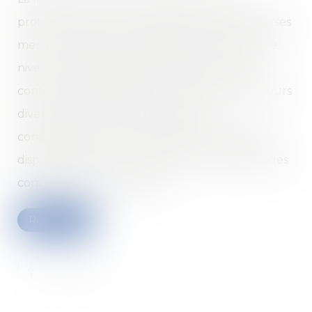
protection du pouvoir d'achat comporte diverses
mesures fiscales et sociales visant à protéger le
niveau de vie des Français compte tenu du
contexte de l'inflation. Elle comprend par ailleurs
diverses mesures de protection des
consommateurs. Nous présentons ci-après les
dispositions de la loi concernant la résolution des
contrats de consommation...
Read more