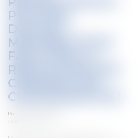
PROTECTION DU
POUVOIR
D'ACHAT :
MESURES POUR
FACILITER LA
RÉSILIATION DES
CONTRATS DE
CONSOMMATION
Published on :
15/09/2022
Source :
www.efl.fr
La loi portant mesures d'urgence pour la