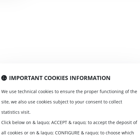
IMPORTANT COOKIES INFORMATION
des relations commerciales établie par un e
We use technical cookies to ensure the proper functioning of the
site, we also use cookies subject to your consent to collect
ture brutale des relations commerciales établ
statistics visit.
Click below on & laquo; ACCEPT & raquo; to accept the deposit of
all cookies or on & laquo; CONFIGURE & raquo; to choose which