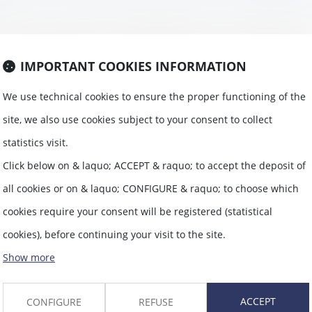
ation de former les salariés tout au long de la 
IMPORTANT COOKIES INFORMATION
We use technical cookies to ensure the proper functioning of the
site, we also use cookies subject to your consent to collect
ter connecté, un salarié est dédommagé de p
statistics visit.
Click below on & laquo; ACCEPT & raquo; to accept the deposit of
ion a rappelé dans un arrêt rendu mi-juillet l
all cookies or on & laquo; CONFIGURE & raquo; to choose which
cookies require your consent will be registered (statistical
cookies), before continuing your visit to the site.
Show more
 non motivé : le locataire a le choix entre po
ACCEPT
CONFIGURE
REFUSE
tion