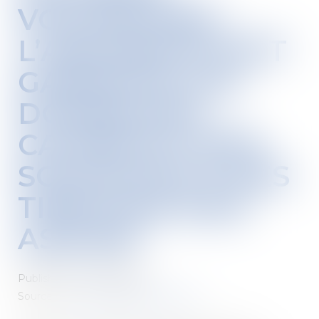
VOLONTAIRE :
L’ASSUREUR DOIT
GARANTIR LES
DOMMAGES
CAUSÉS ET NON
SOUHAITÉS À DES
TIERS PAR SON
ASSURÉ
Published on :
05/06/2018
Source :
demarchesadministratives.fr