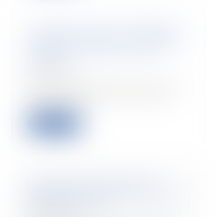
Accident du travail : l’employeur
ne peut exiger de la CPAM copie
du dossier - Éditions Francis
Lefebvre
30/05/2018
Deux arrêts des 15 mars et 4 avril
2018 confirment que la caisse
n’est pas te...
Read more
Les travaux de maçonnerie
générale incluent-ils les travaux
de terrassement ?
29/05/2018