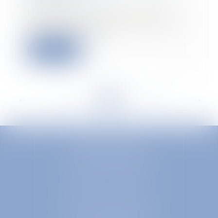
L’entrepreneur dont la police
d’assurance indique "travaux de
maçonnerie géné...
Read more
<<
<
...
330
331
332
333
334
335
336
...
>
>>
EUROPA AVOCATS
1 Place Firmin Gautier
38000 GRENOBLE
SELARL inter-barreaux
1 rue général Ferrié