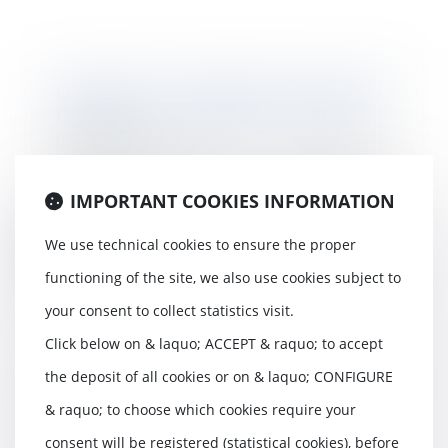
Logement : les députés votent le
bail de courte durée - Les Echos
05/06/2018
Le « bail mobilité », qui doit durer
entre un et dix mois, est réservé
IMPORTANT COOKIES INFORMATION
aux pe...
We use technical cookies to ensure the proper
Read more
functioning of the site, we also use cookies subject to
your consent to collect statistics visit.
Click below on & laquo; ACCEPT & raquo; to accept
Seule la violation d'une clause
the deposit of all cookies or on & laquo; CONFIGURE
d'exclusivité valable peut justifier
& raquo; to choose which cookies require your
un licenciement
04/06/2018
consent will be registered (statistical cookies), before