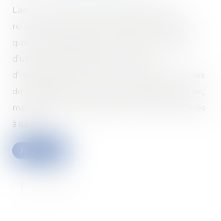
L’assureur ne peut pas systématiquement
refuser d’indemniser son assuré sous prétexte
que les dommages qu’il a causés proviennent
d’une faute intentionnelle. Le refus
d’indemnisation peut porter uniquement sur les
dommages que son client souhaitait commettre,
mais pas sur les dommages non souhaités causés
à des tiers...
Read more