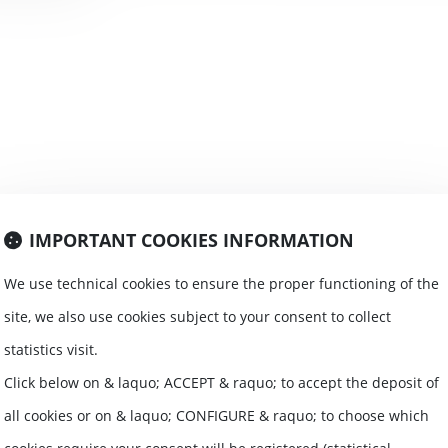
IMPORTANT COOKIES INFORMATION
x : vous pouvez désormais demander la men
We use technical cookies to ensure the proper functioning of the
site, we also use cookies subject to your consent to collect
dans le cadre de la loi de simplification de la
statistics visit.
Click below on & laquo; ACCEPT & raquo; to accept the deposit of
all cookies or on & laquo; CONFIGURE & raquo; to choose which