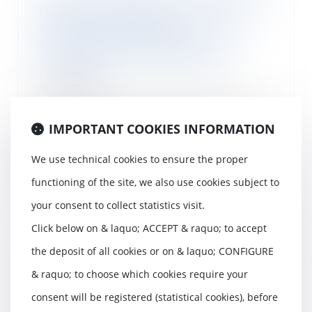
hauteur de 900 000 euros pour
avoir fait obstacle au
déroulement d’opérations de
visite et saisie réalisées par
l’Autorité
25/10/2024
L’Autorité de la concurrence (ci-
après l’Autorité) sanctionne le
IMPORTANT COOKIES INFORMATION
groupe Loste...
We use technical cookies to ensure the proper
Read more
functioning of the site, we also use cookies subject to
your consent to collect statistics visit.
Click below on & laquo; ACCEPT & raquo; to accept
Projet de loi de finances : le coup
the deposit of all cookies or on & laquo; CONFIGURE
de massue sur le financement de
& raquo; to choose which cookies require your
MaPrimerénov'
23/10/2024
consent will be registered (statistical cookies), before