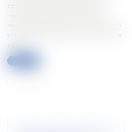
personne de devenir propriétaire d’un bien
immobilier en justifiant d’une possession
continue, paisible, publique, non équivoque et à
titre de propriétaire pendant un certain nombre
d’années...
Read more
Le groupe Loste est sanctionné à