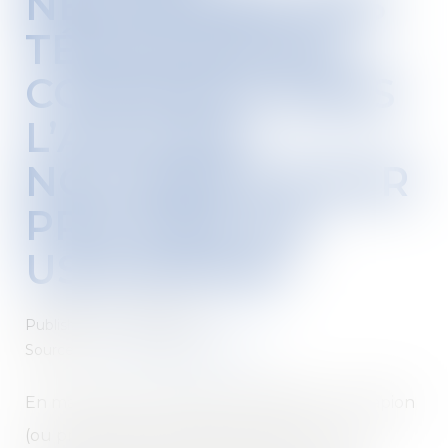
NÉCESSAIRE DES
TÉMOIGNAGES
CONTENUS DANS
L’ACTE DE
NOTORIÉTÉ POUR
PROUVER UN
USUCAPION
Published on :
22/10/2024
Source :
www.lemag-juridique.com
En matière de propriété immobilière, l’usucapion
(ou prescription acquisitive) permet à une