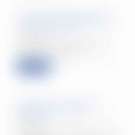
Il obtient la baisse de son loyer
rue de Rivoli faute de clientèle :
un exemple à suivre ?
22/10/2024
Un commerçant de la rue de
Rivoli a réussi à obtenir une
baisse de loyer de l...
Read more
Exonération de cotisations
patronales : à quoi faut-il
s’attendre ?
21/10/2024
Pour favoriser la progression des