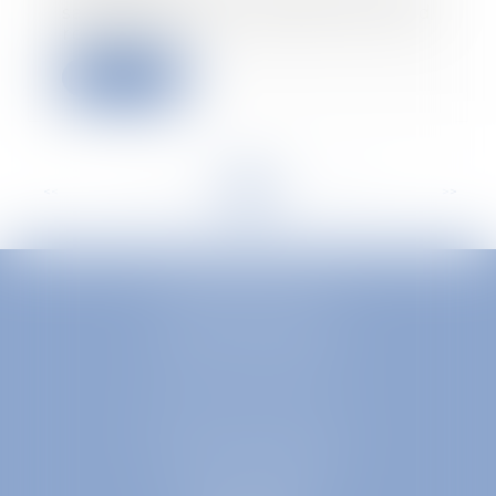
salaires, le gouvernement entend
remanier e...
Read more
<<
<
...
20
21
22
23
24
25
26
...
>
>>
EUROPA AVOCATS
1 Place Firmin Gautier
38000 GRENOBLE
SELARL inter-barreaux
1 rue général Ferrié
73000 CHAMBÉRY