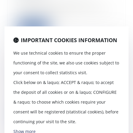
Les partenaires sociaux ont
conclu, le 26 novembre 2020, un
accord national i...
Read more
IMPORTANT COOKIES INFORMATION
We use technical cookies to ensure the proper
functioning of the site, we also use cookies subject to
Assouplissement de l’obligation
de télétravail en cas de
your consent to collect statistics visit.
souffrance liée à l’isolement
Click below on & laquo; ACCEPT & raquo; to accept
07/12/2020
Dans la dernière version de son
the deposit of all cookies or on & laquo; CONFIGURE
questions réponses sur le
& raquo; to choose which cookies require your
télétravail, le Min...
consent will be registered (statistical cookies), before
Read more
continuing your visit to the site.
Show more