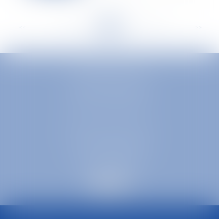
<<
<
...
329
330
331
332
333
334
335
...
>
>>
EUROPA AVOCATS
1 Place Firmin Gautier
38000 GRENOBLE
SELARL inter-barreaux
1 rue général Ferrié
73000 CHAMBÉRY