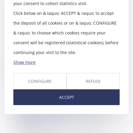
your consent to collect statistics visit.
Mon salarié démissionnaire
Click below on & laquo; ACCEPT & raquo; to accept
conserve des fichiers
the deposit of all cookies or on & laquo; CONFIGURE
stratégiques et démarches des
clients
& raquo; to choose which cookies require your
12/06/2018
consent will be registered (statistical cookies), before
Vous êtes confronté à une
continuing your visit to the site.
situation délicate : votre salarié,
qui vient de dé...
Show more
Read more
CONFIGURE
REFUSE
ACCEPT
Comment va fonctionner le
système de retraite universel ? |
Dossier Familial
06/06/2018