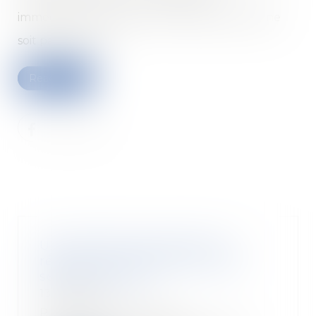
immédiatement. Mais il arrive parfois qu’elle ne
soit pas honorée...
Read more
Une ordonnance précise la
réforme du contentieux de la
sécurité sociale
13/06/2018
Prévue par la loi de