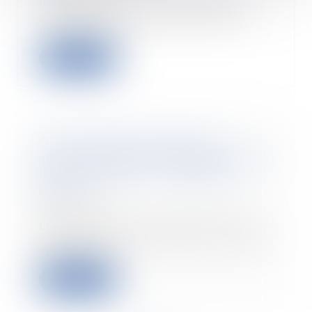
Les Français ont la faculté de
s’exprimer sur la réforme des
retraites. Le di...
Read more
Quel matériel de premiers
secours doit être disponible dans
les entreprises ? - Actualité -
INRS
05/06/2018
Les lieux de travail doivent être
équipés d'un matériel de premier
secours ad...
Read more