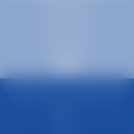
1 Place Firmin Gautier
38000 GRENOBLE
SELARL inter-barreaux
1 rue général Ferrié
73000 CHAMBÉRY
Home
Office
Team
Areas of Practice
Fees
News
Contact us
Cookies policy
Privacy Policy
Legal Notice
Sitemap
Articles
Septeo
Digital &
Services ©