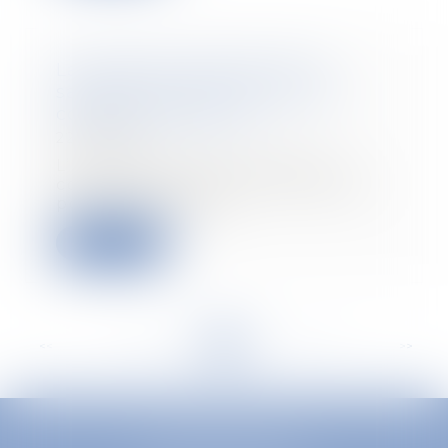
La protection absolue de la
salariée cesse à la fin de son
congé de maternité
22/12/2021
L’employeur peut rompre le
contrat de travail d’une salariée
pour une faute g...
Read more
<<
<
...
138
139
140
141
142
143
144
...
>
>>
EUROPA AVOCATS