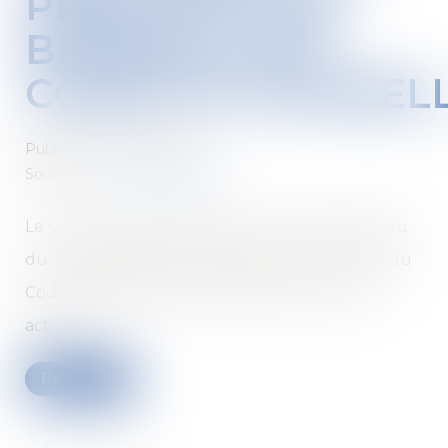
PRESCRIPTION
BIENNALE EST
CONSTITUTIONNEL
Published on :
28/12/2021
Source :
www.actu-juridique.fr
Le Conseil constitutionnel, par un arrêt attendu
du 17 décembre 2021, déclare l'article L. 114-1 du
Code des assurances, qui prévoit que toutes
actions
Read more