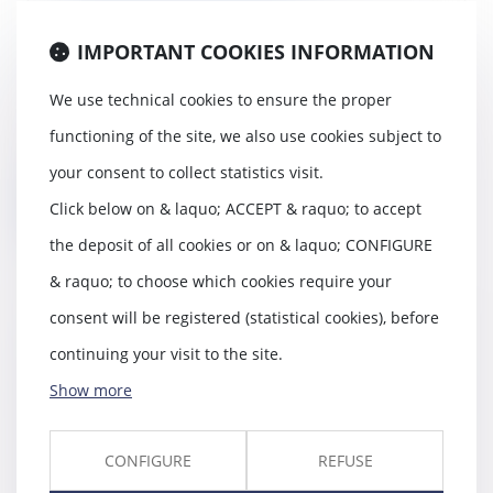
Travaux en copropriété
irréguliers et absence
IMPORTANT COOKIES INFORMATION
d'équivoque
28/12/2021
We use technical cookies to ensure the proper
Le député Philippe Dallier attire
functioning of the site, we also use cookies subject to
l’attention de M. le garde des
sceaux, mini...
your consent to collect statistics visit.
Read more
Click below on & laquo; ACCEPT & raquo; to accept
the deposit of all cookies or on & laquo; CONFIGURE
& raquo; to choose which cookies require your
consent will be registered (statistical cookies), before
Congés pour évènements
continuing your visit to the site.
familiaux : extension aux parents
d’enfants qui développent
Show more
certaines pathologies chroniques
ou cancers
CONFIGURE
REFUSE
28/12/2021