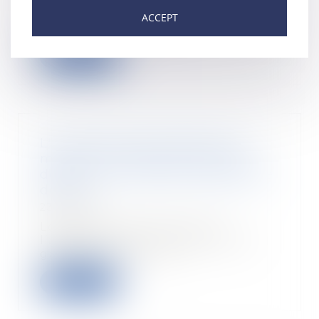
Un nouveau congé pour
évènement familial est accordé
ACCEPT
aux salariés. Il sera oc...
Read more
L'architecte doit présenter au
maître d'ouvrage des factures
déduisant la retenue de garantie
de 5 %
23/12/2021
Lorsqu’un marché prévoit
l’application d’une retenue de
garantie de 5 %, l’ar...
Read more