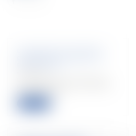
Licenciement d’une salariée
protégée que l’employeur ne
peut réintégrer
29/12/2021
L’autorisation de licenciement
pour faute grave d’une salariée
protégée ayant...
Read more