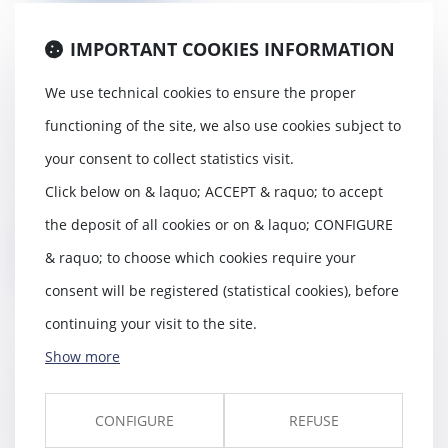
IMPORTANT COOKIES INFORMATION
Dénigrement : une société ne
We use technical cookies to ensure the proper
peut être condamnée au vu des
functioning of the site, we also use cookies subject to
seuls agissements de son associé
10/08/2018
your consent to collect statistics visit.
La divulgation d'informations de
Click below on & laquo; ACCEPT & raquo; to accept
nature à jeter le discrédit sur un
concurren...
the deposit of all cookies or on & laquo; CONFIGURE
& raquo; to choose which cookies require your
Read more
consent will be registered (statistical cookies), before
continuing your visit to the site.
Show more
Retraites : la pérennité du
système en question | Fondation
CONFIGURE
REFUSE
IFRAP
08/08/2018