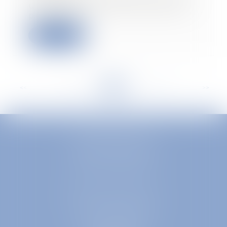
un accord collectif ne peut pas
permettre...
Read more
<<
<
...
147
148
149
150
151
152
153
...
>
>>
EUROPA AVOCATS
1 Place Firmin Gautier
38000 GRENOBLE
SELARL inter-barreaux
1 rue général Ferrié
73000 CHAMBÉRY