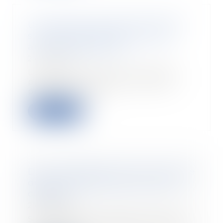
Un nouveau service de l'Urssaf
simplifie les déclarations des
auto-entrepreneurs
27/10/2021
La caisse nationale de l'Urssaf
propose un nouveau dispositif
permettant aux...
Read more
De la modification de la structure
de la rémunération par accord
collectif
27/10/2021
Sauf disposition légale contraire,