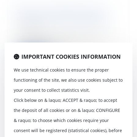
Retour sur la définition de la
clause d’exclusion de garantie
02/11/2021
Une clause qui prive l’assuré du
bénéfice de la garantie en
considération de...
IMPORTANT COOKIES INFORMATION
Read more
We use technical cookies to ensure the proper
functioning of the site, we also use cookies subject to
your consent to collect statistics visit.
Réformer le CPF, booster
Click below on & laquo; ACCEPT & raquo; to accept
l'alternance... ce que prévoit
l'accord-cadre des partenaires
the deposit of all cookies or on & laquo; CONFIGURE
sociaux sur la formation
& raquo; to choose which cookies require your
02/11/2021
consent will be registered (statistical cookies), before
Ce vendredi 15 octobre, les