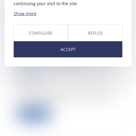
partenaires sociaux ont réussi à
continuing your visit to the site.
trouver une posi...
Show more
Read more
CONFIGURE
REFUSE
ACCEPT
Programmes de conformité aux
règles de concurrence :
consultation sur un document-
cadre
28/10/2021
Devant la demande des acteurs
du marché de pouvoir bénéficier
d’un texte de r...
Read more