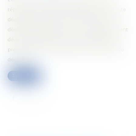
répondre dans un délai de soixante jours à toute
déclaration de sinistre, y compris lorsque les
désordres sont identiques à ceux précédemment
dénoncés. À défaut, il ne peut pas opposer la
prescription biennale acquise lors de la seconde
déclaration.
Read more