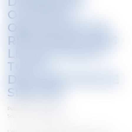
DOMMAGES-
OUVRAGE :
OBLIGATION DE
RÉPONDRE DANS
LES 60 JOURS À
TOUTE
DÉCLARATION DE
SINISTRE
Published on :
28/10/2021
Source :
www.dalloz-actualite.fr
L’assureur dommages-ouvrage est tenu de