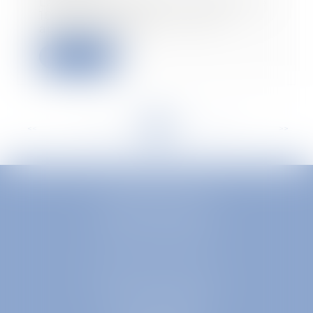
La Cour de cassation a rappelé le
18 janvier dernier, que par
application de...
Read more
<<
<
...
80
81
82
83
84
85
86
...
>
>>
EUROPA AVOCATS
1 Place Firmin Gautier
38000 GRENOBLE
SELARL inter-barreaux
1 rue général Ferrié