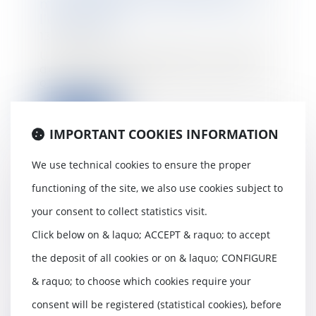
motif étranger à l’alerte pèse sur
l’employeur
13/02/2023
Une salariée engagée en qualité
de responsable du département
offres et proje...
Read more
IMPORTANT COOKIES INFORMATION
We use technical cookies to ensure the proper
functioning of the site, we also use cookies subject to
Information de l’acheteur
your consent to collect statistics visit.
professionnel qui utilise de
l’acide chlorhydrique à des fins
Click below on & laquo; ACCEPT & raquo; to accept
alimentaires
the deposit of all cookies or on & laquo; CONFIGURE
10/02/2023
Le vendeur d'acide
& raquo; to choose which cookies require your
chlorhydrique n'a pas à informer
consent will be registered (statistical cookies), before
l'acheteur professionnel...