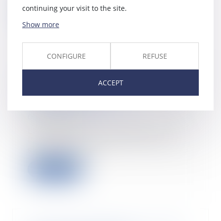
continuing your visit to the site.
Read more
Show more
CONFIGURE
REFUSE
La requête en désignation de
ACCEPT
l'administrateur provisoire n'a
pas à être notifiée aux
copropriétaires
07/02/2023
La requête en désignation de
l'administrateur provisoire d'un
syndicat en dif...
Read more