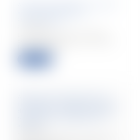
Assurances affinitaires : le CCSF
veut mieux protéger le
consommateur
07/02/2023
Le 17 janvier 2023, le Comité
consultatif du secteur financier
(CCSF) a adopt...
Read more
Absence de comparution de
l’employeur en appel et analyse
des moyens mis en œuvre pour
respecter son obligation de
sécurité
07/02/2023