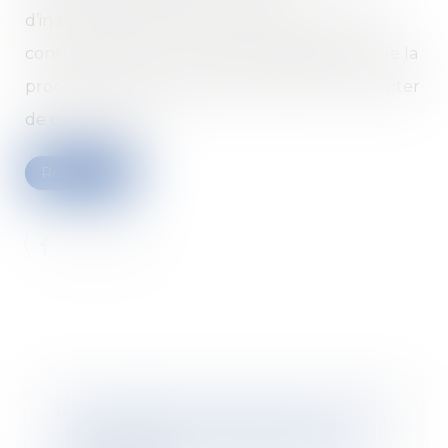
d’indemnisation des allocataires dont la fin de
contrat de travail (ou la date d’engagement de la
procédure de licenciement) intervient à compter
de ce 1er février...
Read more
Licenciement du lanceur d’alerte
: la charge de la preuve d’un