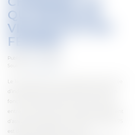
CHÔMAGE : CE
QUI ENTRE EN
VIGUEUR AU 1ER
FÉVRIER
Published on :
14/02/2023
Source :
www.unedic.org
Le 1er février 2023, une modulation de la durée
d’indemnisation des demandeurs d’emploi en
fonction de la situation du marché du travail
entre en vigueur, par décret, dans le règlement
d’assurance chômage. Un coefficient égal à 0,75
est désormais appliqué à la durée