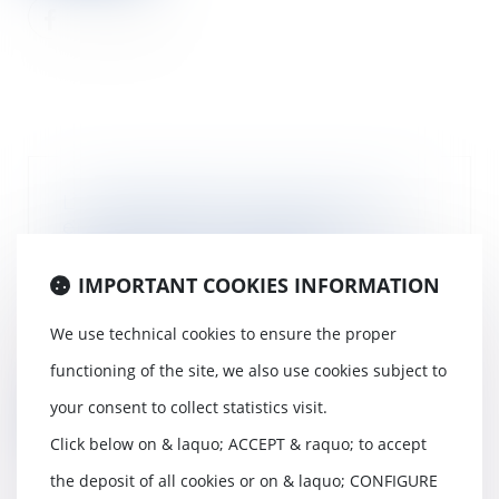
L’Urssaf apporte des précisions
en matière de cotisations
sociales sur la monétisation des
jours de congés payés
IMPORTANT COOKIES INFORMATION
29/07/2020
We use technical cookies to ensure the proper
Pour compenser la perte de
rémunération subie par les
functioning of the site, we also use cookies subject to
salariés en activité pa...
your consent to collect statistics visit.
Read more
Click below on & laquo; ACCEPT & raquo; to accept
the deposit of all cookies or on & laquo; CONFIGURE