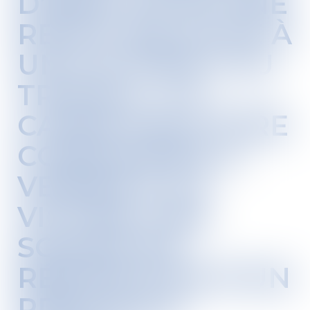
D’INDU POUR UNE
RENTE RELATIVE À
UN ACCIDENT DU
TRAVAIL : LA
CAISSE PEUT ÊTRE
CONDAMNÉE À
VERSER À LA
VICTIME UNE
SOMME EN
RÉPARATION D’UN
PRÉJUDICE