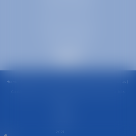
38000 GRENOBLE
SELARL inter-barreaux
1 rue général Ferrié
73000 CHAMBÉRY
Home
Office
Team
Areas of Practice
Fees
News
Contact us
Cookies policy
Privacy Policy
Legal Notice
Sitemap
Articles
Septeo
Digital &
Services ©
2021