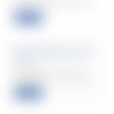
Parlement, la Cour présente en
deux temps, de...
Read more
Report possible des cotisations
patronales exigibles au 5 et 15
juillet
09/07/2020
Les cotisations sociales sont
exigibles au 5 et 15 juillet 2020.
Un report re...
Read more