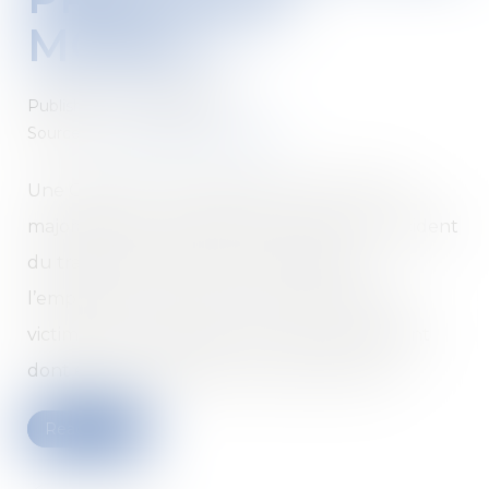
MORAL »
Published on :
25/06/2020
Source :
www.gazette-du-palais.fr
Une CPAM qui constate dans le calcul de la
majoration de la rente de la victime d’un accident
du travail dont la faute inexcusable de
l’employeur a été reconnue, informe cette
victime d’un trop-perçu d’un certain montant
dont elle lui demande le remboursement...
Read more