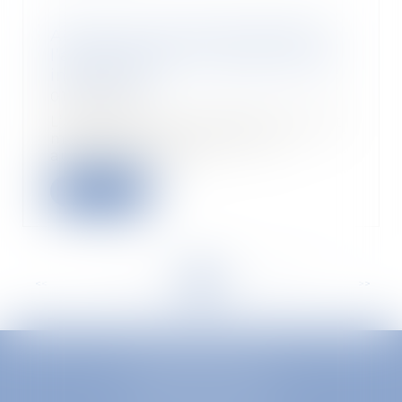
Activité non autorisée pendant
l’arrêt maladie et restitution des
indemnités
01/07/2020
L’exercice par un assuré en arrêt
maladie d’une activité non
autorisée autori...
Read more
<<
<
...
31
32
33
34
35
36
37
...
>
>>
EUROPA AVOCATS
1 Place Firmin Gautier