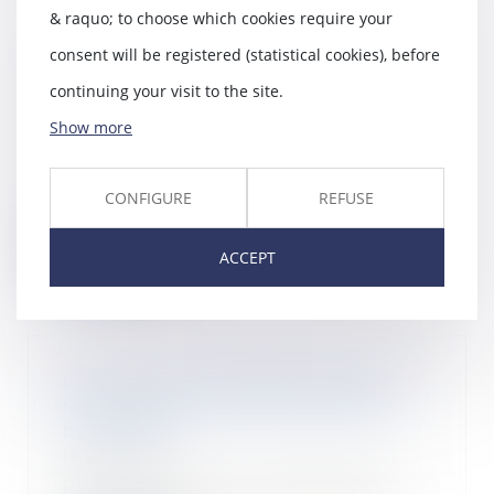
& raquo; to choose which cookies require your
consent will be registered (statistical cookies), before
Covid-19 et reconnaissance en
maladie professionnelle :
continuing your visit to the site.
parution imminente des textes
Show more
22/07/2020
Depuis l’annonce d’Olivier Véran
sur les modalités de prise en
CONFIGURE
REFUSE
charge au titr...
Read more
ACCEPT
La Cour des comptes publie les
résultats de la Sécurité sociale
pour 2019
16/07/2020
Pour améliorer l’information du