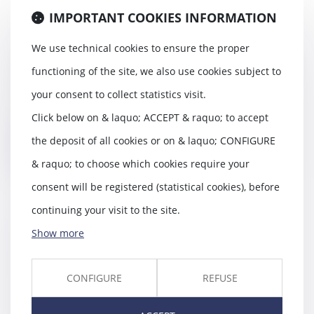
IMPORTANT COOKIES INFORMATION
Une nouvelle loi sur le
We use technical cookies to ensure the proper
démarchage téléphonique abusif
functioning of the site, we also use cookies subject to
17/09/2020
La faculté pour un professionnel
your consent to collect statistics visit.
de démarcher un consommateur
Click below on & laquo; ACCEPT & raquo; to accept
inscrit sur la...
the deposit of all cookies or on & laquo; CONFIGURE
Read more
& raquo; to choose which cookies require your
consent will be registered (statistical cookies), before
continuing your visit to the site.
Promulgation de la loi visant à
Show more
encadrer le démarchage
téléphonique et les appels
CONFIGURE
REFUSE
frauduleux
28/08/2020